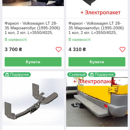
Фаркоп - Volkswagen LT 28-
Фаркоп - Volkswagen LT 28-
35 Мікроавтобус (1995-2006)
35 Мікроавтобус (1995-2006)
1 кол, 2 кіл. L=3550/4025,
1 кол, 2 кіл. L=3550/4025,
з'ємний на пластині
з'ємний литий на пластині
В наявності
В наявності
3 700
4 310
₴
₴
Купити
Купити
Подарунок
Съемный
Подарунок