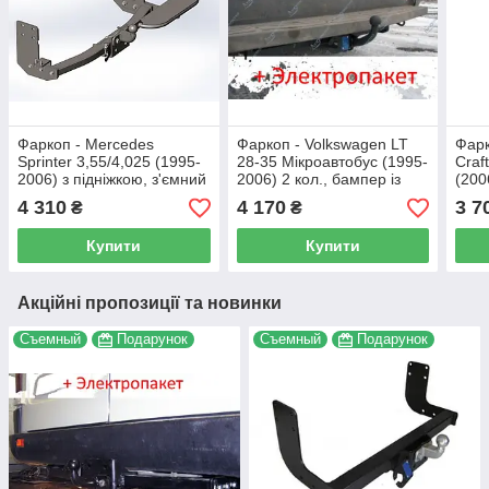
Фаркоп - Mercedes
Фаркоп - Volkswagen LT
Фарк
Sprinter 3,55/4,025 (1995-
28-35 Мікроавтобус (1995-
Craf
2006) з підніжкою, з'ємний
2006) 2 кол., бампер із
(200
литий на 2 болтах на
підніжкою, L=3550 спарка
підн
4 310
4 170
3 7
₴
₴
пластині
болт
Купити
Купити
Акційні пропозиції та новинки
Съемный
Подарунок
Съемный
Подарунок