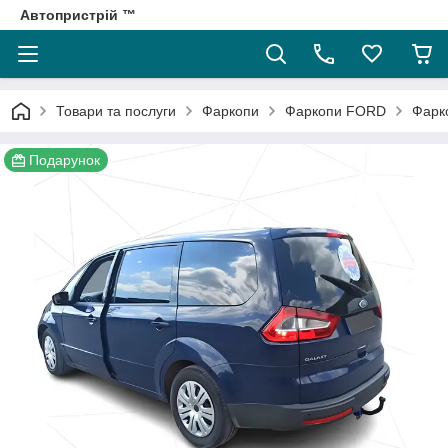
Автопристрій ™
Товари та послуги
Фаркопи
Фаркопи FORD
Фарко
Подарунок