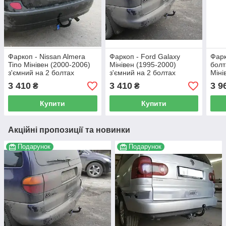
Фаркоп - Nissan Almera
Фаркоп - Ford Galaxy
Фарк
Tino Мінівен (2000-2006)
Мінівен (1995-2000)
болт
з'ємний на 2 болтах
з'ємний на 2 болтах
Міні
рест
3 410
3 410
3 9
₴
₴
Купити
Купити
Акційні пропозиції та новинки
Подарунок
Подарунок