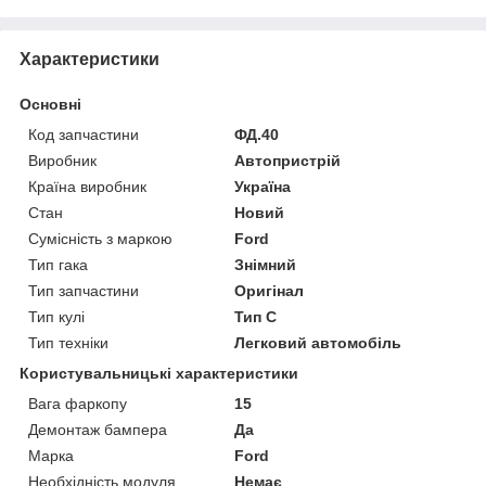
Характеристики
Основні
Код запчастини
ФД.40
Виробник
Автопристрій
Країна виробник
Україна
Стан
Новий
Сумісність з маркою
Ford
Тип гака
Знімний
Тип запчастини
Оригінал
Тип кулі
Тип C
Тип техніки
Легковий автомобіль
Користувальницькі характеристики
Вага фаркопу
15
Демонтаж бампера
Да
Марка
Ford
Необхідність модуля
Немає