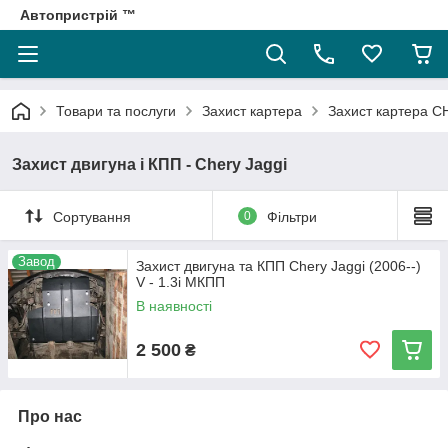
Автопристрій ™
Товари та послуги
Захист картера
Захист картера 
Захист двигуна і КПП - Chery Jaggi
Сортування
0
Фільтри
Завод
Захист двигуна та КПП Chery Jaggi (2006--)
V - 1.3i МКПП
В наявності
2 500
₴
Про нас