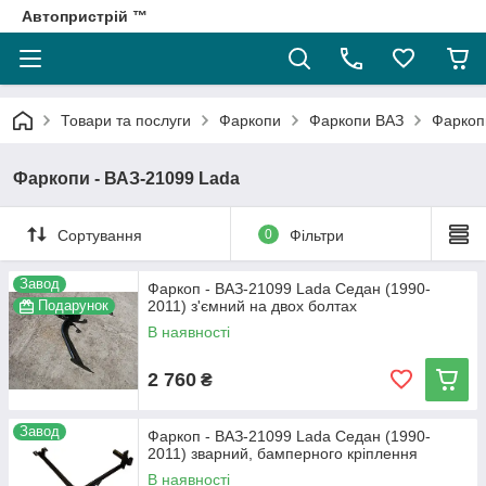
Автопристрій ™
Товари та послуги
Фаркопи
Фаркопи ВАЗ
Фаркоп
Фаркопи - ВАЗ-21099 Lada
Сортування
0
Фільтри
Завод
Фаркоп - ВАЗ-21099 Lada Седан (1990-
Подарунок
2011) з'ємний на двох болтах
В наявності
2 760
₴
Завод
Фаркоп - ВАЗ-21099 Lada Седан (1990-
2011) зварний, бамперного кріплення
В наявності