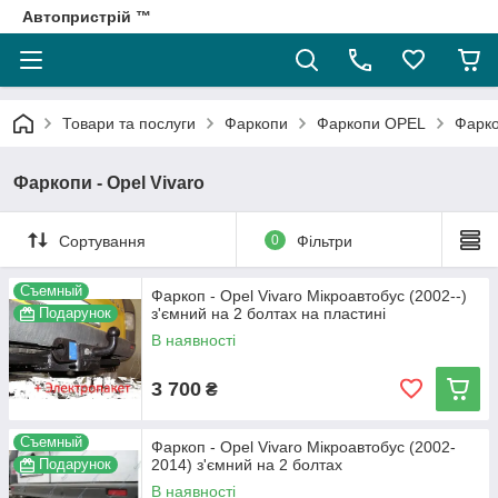
Автопристрій ™
Товари та послуги
Фаркопи
Фаркопи OPEL
Фарко
Фаркопи - Opel Vivaro
Сортування
0
Фільтри
Съемный
Фаркоп - Opel Vivaro Мікроавтобус (2002--)
Подарунок
з'ємний на 2 болтах на пластині
В наявності
3 700
₴
Съемный
Фаркоп - Opel Vivaro Мікроавтобус (2002-
Подарунок
2014) з'ємний на 2 болтах
В наявності