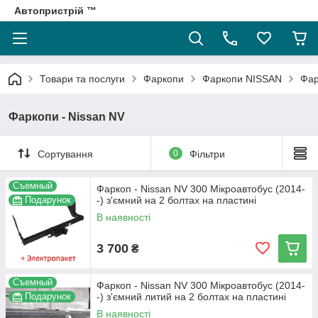
Автопристрій ™
Товари та послуги
Фаркопи
Фаркопи NISSAN
Фар
Фаркопи - Nissan NV
Сортування
0
Фільтри
Съемный
Фаркоп - Nissan NV 300 Мікроавтобус (2014-
Подарунок
-) з'ємний на 2 болтах на пластині
В наявності
3 700
₴
Съемный
Фаркоп - Nissan NV 300 Мікроавтобус (2014-
Подарунок
-) з'ємний литий на 2 болтах на пластині
В наявності