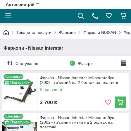
Автопристрій ™
Товари та послуги
Фаркопи
Фаркопи NISSAN
Фар
Фаркопи - Nissan Interstar
Сортування
0
Фільтри
Съемный
Фаркоп - Nissan Interstar Мікроавтобус
Подарунок
(2002--) з'ємний на 2 болтах на пластині
В наявності
3 700
₴
Съемный
Фаркоп - Nissan Interstar Мікроавтобус
Подарунок
(2002--) з'ємний литий на 2 болтах на
пластині