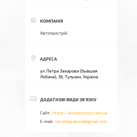
Автопристрій
ул. Петра Захарова (бывшая
Лобача), 36, Тульчин, Україна
https://autoprystriy.com.ua
om.shlapakova@gmail.com