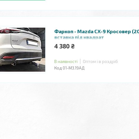
Фаркоп - Mazda СХ-9 Кросовер (20
вставка під квадрат
4 380 ₴
В наявності
Оптом і в роздріб
01-МЗ.19АД