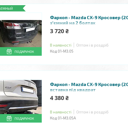
ЪЕМНЫЙ
Фаркоп - Mazda СХ-9 Кросовер (20
з'ємний на 2 болтах
3 720 ₴
В наявності
Оптом і в роздріб
01-МЗ.05
ПОДАРУНОК
Фаркоп - Mazda СХ-9 Кросовер (2
вставка під квадрат
4 380 ₴
В наявності
Оптом і в роздріб
01-МЗ.05А
ПОДАРУНОК