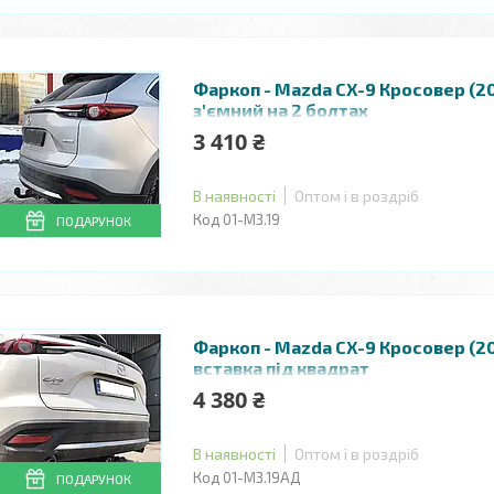
Фаркоп - Mazda СХ-9 Кросовер (20
з'ємний на 2 болтах
3 410 ₴
В наявності
Оптом і в роздріб
01-МЗ.19
ПОДАРУНОК
Фаркоп - Mazda СХ-9 Кросовер (20
вставка під квадрат
4 380 ₴
В наявності
Оптом і в роздріб
01-МЗ.19АД
ПОДАРУНОК