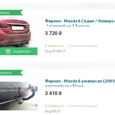
ЗАВОД
Фаркоп - Mazda 6 Седан / Універс
-) з'ємний на 2 болтах
3 720 ₴
В наявності
Оптом і в роздріб
01-МЗ.17
ПОДАРУНОК
ЪЕМНЫЙ
Фаркоп - Mazda 6 універсал (2003
европейска сбірка
3 410 ₴
В наявності
Оптом і в роздріб
МЗ.13