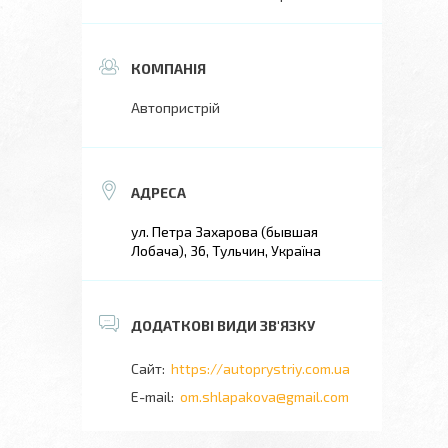
Автопристрій
ул. Петра Захарова (бывшая
Лобача), 36, Тульчин, Україна
https://autoprystriy.com.ua
om.shlapakova@gmail.com