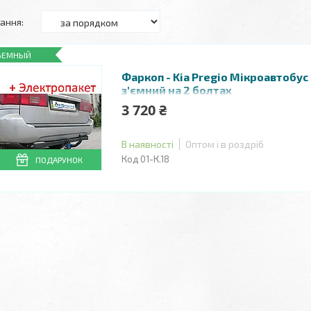
ЪЕМНЫЙ
Фаркоп - Kia Pregio Мікроавтобус 
з'ємний на 2 болтах
3 720 ₴
В наявності
Оптом і в роздріб
01-К.18
ПОДАРУНОК