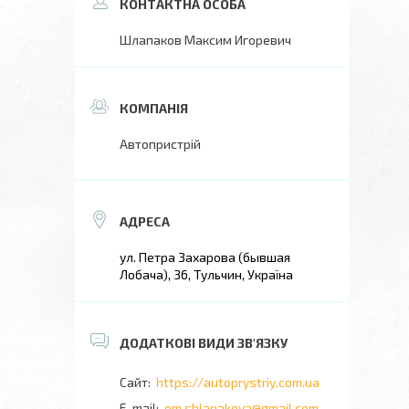
Шлапаков Максим Игоревич
Автопристрій
ул. Петра Захарова (бывшая
Лобача), 36, Тульчин, Україна
https://autoprystriy.com.ua
om.shlapakova@gmail.com