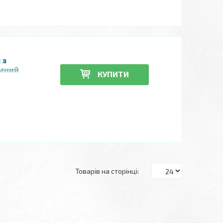
 з
ємний
КУПИТИ