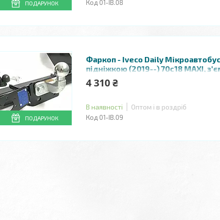
01-ІВ.08
ПОДАРУНОК
Фаркоп - Iveco Daily Мікроавтобус
підніжкою (2019--) 70с18 MAXI, з'
литий на 2 болтах на пластині
4 310 ₴
В наявності
Оптом і в роздріб
01-ІВ.09
ПОДАРУНОК