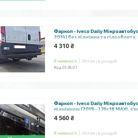
Фаркоп - Iveco Daily Мікроавтобу
2014) без підніжки та гідроборта,
литий на 2 болтах на пластині
4 310 ₴
В наявності
Оптом і в роздріб
01-ІВ.07
Фаркоп - Iveco Daily Мікроавтобус
підніжкою (2019--) 70с18 MAXI, з'
болтах на пластині
4 560 ₴
В наявності
Оптом і в роздріб