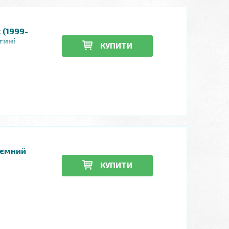
 (1999-
тині
КУПИТИ
з'ємний
КУПИТИ