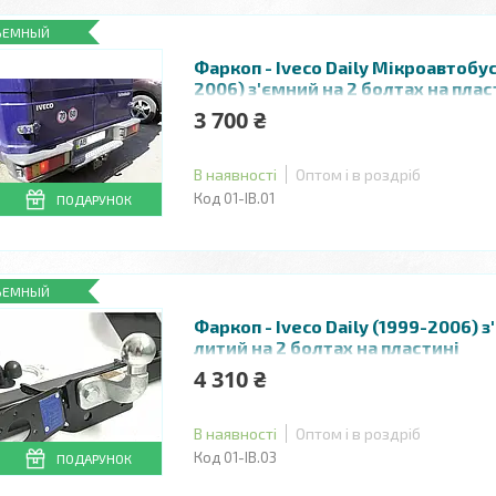
ЪЕМНЫЙ
Фаркоп - Iveco Daily Мікроавтобус
2006) з'ємний на 2 болтах на плас
3 700 ₴
В наявності
Оптом і в роздріб
01-ІВ.01
ПОДАРУНОК
ЪЕМНЫЙ
Фаркоп - Iveco Daily (1999-2006) 
литий на 2 болтах на пластині
4 310 ₴
В наявності
Оптом і в роздріб
01-ІВ.03
ПОДАРУНОК