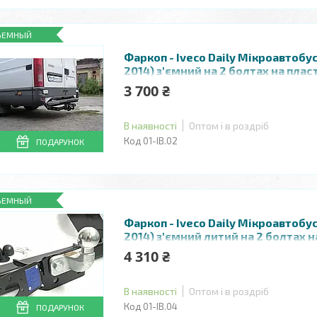
ЪЕМНЫЙ
Фаркоп - Iveco Daily Мікроавтобу
2014) з'ємний на 2 болтах на плас
3 700 ₴
В наявності
Оптом і в роздріб
01-ІВ.02
ПОДАРУНОК
ЪЕМНЫЙ
Фаркоп - Iveco Daily Мікроавтобу
2014) з'ємний литий на 2 болтах н
пластині
4 310 ₴
В наявності
Оптом і в роздріб
01-ІВ.04
ПОДАРУНОК