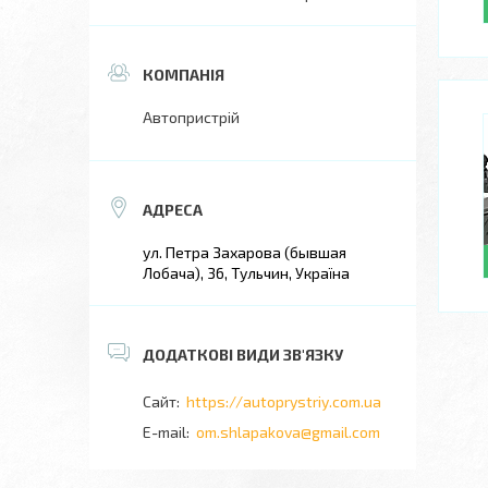
Автопристрій
ул. Петра Захарова (бывшая
Лобача), 36, Тульчин, Україна
https://autoprystriy.com.ua
om.shlapakova@gmail.com