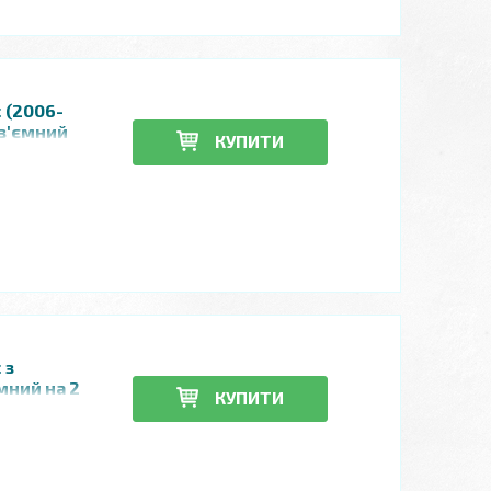
с (2006-
 з'ємний
КУПИТИ
 з
ємний на 2
КУПИТИ