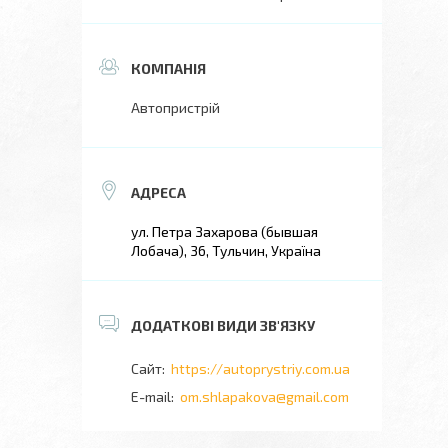
Автопристрій
ул. Петра Захарова (бывшая
Лобача), 36, Тульчин, Україна
https://autoprystriy.com.ua
om.shlapakova@gmail.com