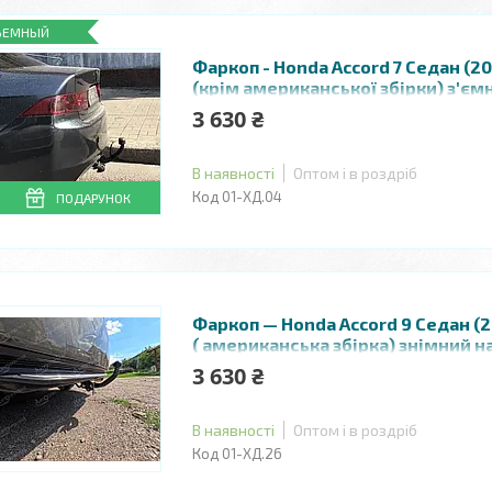
ЪЕМНЫЙ
Фаркоп - Honda Accord 7 Седан (2
(крім американської збірки) з'єм
болтах
3 630 ₴
В наявності
Оптом і в роздріб
01-ХД.04
ПОДАРУНОК
Фаркоп — Honda Accord 9 Седан (2
( американська збірка) знімний на
болтах
3 630 ₴
В наявності
Оптом і в роздріб
01-ХД.26