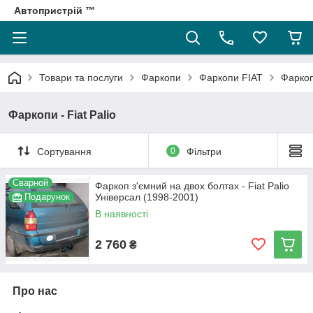
Автопристрій ™
Товари та послуги
Фаркопи
Фаркопи FIAT
Фаркопи
Фаркопи - Fiat Palio
Сортування
0
Фільтри
Сварной
Фаркоп з'ємний на двох болтах - Fiat Palio
Подарунок
Універсал (1998-2001)
В наявності
2 760
₴
Про нас