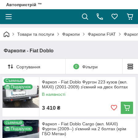
Автопристрій ™
Товари та послуги
Фаркопи
Фаркопи FIAT
Фаркоп
Фаркопи - Fiat Doblo
Сортування
0
Фільтри
Съемный
Фаркоп - Fiat Doblo Фургон 223 кузов (вкл.
Подарунок
MAXI) (2001-2009) з'ємний на двох болтах
В наявності
3 410
₴
сьемный
Фаркоп - Fiat Doblo Cargo (вкл. MAXI)
Подарунок
Фургон (2009--) з'ємний на 2 болтах (крім
ГБО Метан)