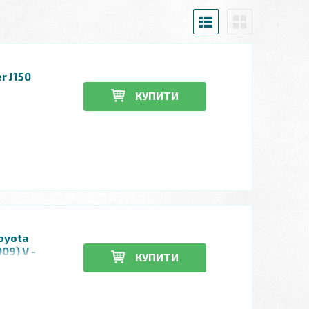
r J150
КУПИТИ
oyota
09) V -
КУПИТИ