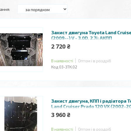
Захист двигуна Toyota Land Cruise
(2009--) V - 3.0D, 2.7i; АКПП
2 720 ₴
В наявності
Оптом і в роздріб
03-ЗТК.02
Захист двигуна, КПП і радіатора T
Land Cruiser Prado 120 VX (2002-20
4.0 V6; АКПП
3 960 ₴
В наявності
Оптом і в роздріб