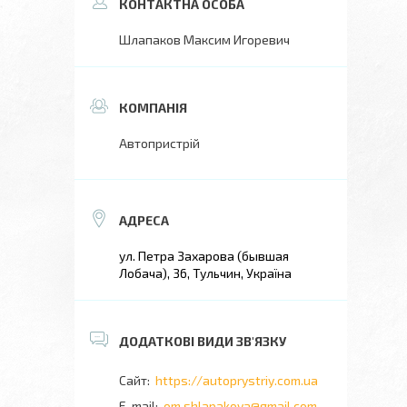
Шлапаков Максим Игоревич
Автопристрій
ул. Петра Захарова (бывшая
Лобача), 36, Тульчин, Україна
https://autoprystriy.com.ua
om.shlapakova@gmail.com