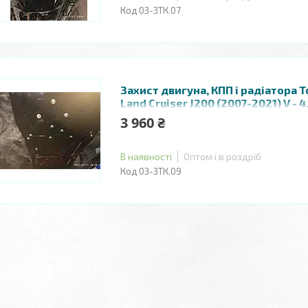
03-ЗТК.07
Захист двигуна, КПП і радіатора T
Land Cruiser J200 (2007-2021) V - 
3 960 ₴
В наявності
Оптом і в роздріб
03-ЗТК.09