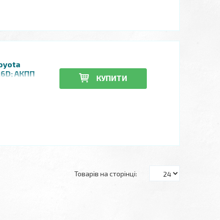
oyota
4.6D; АКПП
КУПИТИ