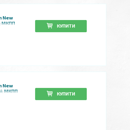
en New
і; МКПП
КУПИТИ
en New
ві; МКПП
КУПИТИ