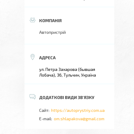
Автопристрій
ул. Петра Захарова (бывшая
Лобача), 36, Тульчин, Україна
https://autoprystriy.com.ua
om.shlapakova@gmail.com