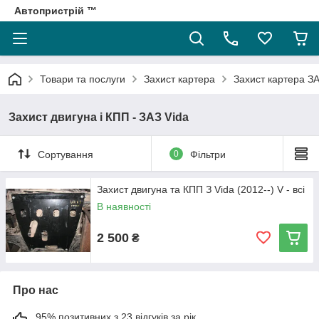
Автопристрій ™
Товари та послуги
Захист картера
Захист картера З
Захист двигуна і КПП - ЗАЗ Vida
Сортування
0
Фільтри
Захист двигуна та КПП З Vida (2012--) V - всі
В наявності
2 500
₴
Про нас
95% позитивних з 23 відгуків за рік