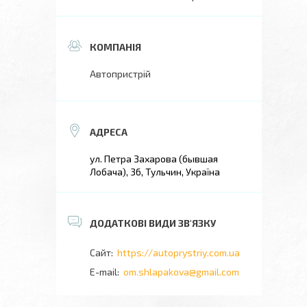
Автопристрій
ул. Петра Захарова (бывшая
Лобача), 36, Тульчин, Україна
https://autoprystriy.com.ua
om.shlapakova@gmail.com