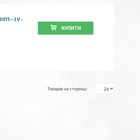
011--) V -
КУПИТИ