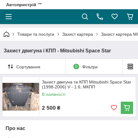
Автопристрій ™
Товари та послуги
Захист картера
Захист картера M
Захист двигуна і КПП - Mitsubishi Space Star
Сортування
0
Фільтри
Захист двигуна та КПП Mitsubishi Space Star
(1998-2006) V - 1.6; МКПП
В наявності
2 500
₴
Про нас