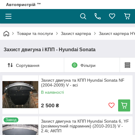
Автопристрій ™
Товари та послуги
Захист картера
Захист картера 
Захист двигуна і КПП - Hyundai Sonata
Сортування
0
Фільтри
Захист двигуна та КПП Hyundai Sonata NF
(2004-2009) V - всі
В наявності
2 500
₴
Завод
Захист двигуна та КПП Hyundai Sonata 6, YF
(розімкнутний підрамник) (2010-2013) V -
2.4i; АКПП