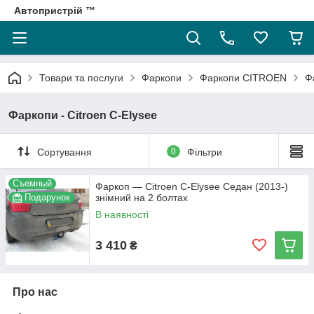
Автопристрій ™
Товари та послуги
Фаркопи
Фаркопи CITROEN
Ф
Фаркопи - Citroen C-Elysee
Сортування
0
Фільтри
Съемный
Фаркоп — Citroen C-Elysee Седан (2013-)
Подарунок
знімний на 2 болтах
В наявності
3 410
₴
Про нас