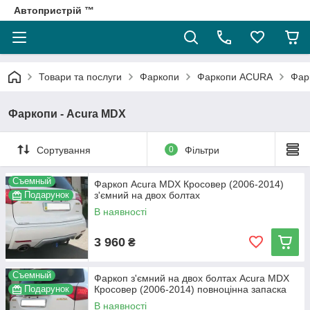
Автопристрій ™
Товари та послуги
Фаркопи
Фаркопи АCURA
Фар
Фаркопи - Acura MDX
Сортування
0
Фільтри
Съемный
Фаркоп Acura МDX Кросовер (2006-2014)
Подарунок
з'ємний на двох болтах
В наявності
3 960
₴
Съемный
Фаркоп з'ємний на двох болтах Acura MDX
Подарунок
Кросовер (2006-2014) повноцінна запаска
В наявності