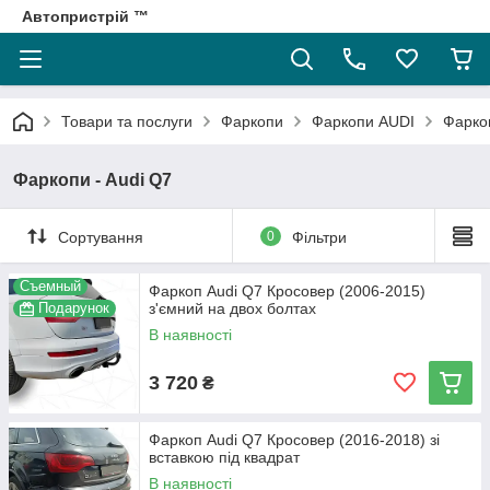
Автопристрій ™
Товари та послуги
Фаркопи
Фаркопи AUDI
Фаркоп
Фаркопи - Audi Q7
Сортування
0
Фільтри
Съемный
Фаркоп Audi Q7 Кросовер (2006-2015)
Подарунок
з'ємний на двох болтах
В наявності
3 720
₴
Фаркоп Audi Q7 Кросовер (2016-2018) зі
вставкою під квадрат
В наявності