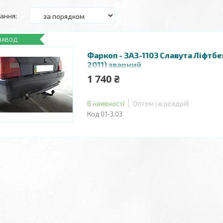
ЗАВОД
Фаркоп - ЗАЗ-1103 Славута Ліфтбе
2011) зварний
1 740 ₴
В наявності
Оптом і в роздріб
01-З.03