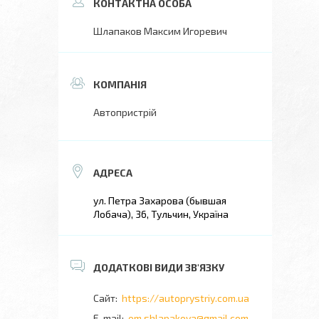
Шлапаков Максим Игоревич
Автопристрій
ул. Петра Захарова (бывшая
Лобача), 36, Тульчин, Україна
https://autoprystriy.com.ua
om.shlapakova@gmail.com