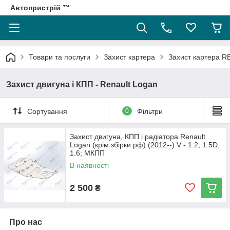
Автопристрій ™
Товари та послуги
Захист картера
Захист картера 
Захист двигуна і КПП - Renault Logan
Сортування
0
Фільтри
Захист двигуна, КПП і радіатора Renault
Logan (крім збірки рф) (2012--) V - 1.2, 1.5D,
1.6; МКПП
В наявності
2 500
₴
Про нас