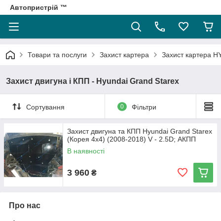
Автопристрій ™
Товари та послуги
Захист картера
Захист картера 
Захист двигуна і КПП - Hyundai Grand Starex
Сортування
0
Фільтри
Захист двигуна та КПП Hyundai Grand Starex
(Корея 4х4) (2008-2018) V - 2.5D; АКПП
В наявності
3 960
₴
Про нас