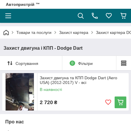
Автопристрій ™
Товари та послуги
Захист картера
Захист картера 
Захист двигуна і КПП - Dodge Dart
Сортування
0
Фільтри
Захист двигуна та КПП Dodge Dart (Aero
USA) (2012-2017) V - всі
В наявності
2 720
₴
Про нас