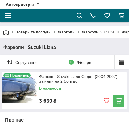
Автопристрій ™
Товари та послуги
Фаркопи
Фаркопи SUZUKI
Фар
Фаркопи - Suzuki Liana
Сортування
0
Фільтри
Подарунок
Фаркоп - Suzuki Liana Седан (2004-2007)
з'ємний на 2 болтах
В наявності
3 630
₴
Про нас