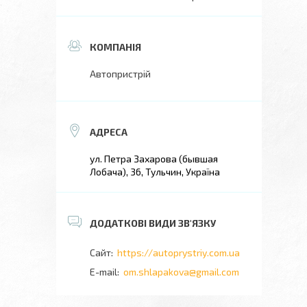
Автопристрій
ул. Петра Захарова (бывшая
Лобача), 36, Тульчин, Україна
https://autoprystriy.com.ua
om.shlapakova@gmail.com