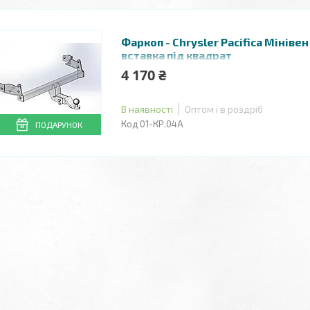
Фаркоп - Chrysler Pacifica Мінівен
вставка під квадрат
4 170 ₴
В наявності
Оптом і в роздріб
01-КР.04А
ПОДАРУНОК