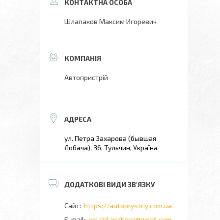
Шлапаков Максим Игоревич
Автопристрій
ул. Петра Захарова (бывшая
Лобача), 36, Тульчин, Україна
https://autoprystriy.com.ua
om.shlapakova@gmail.com